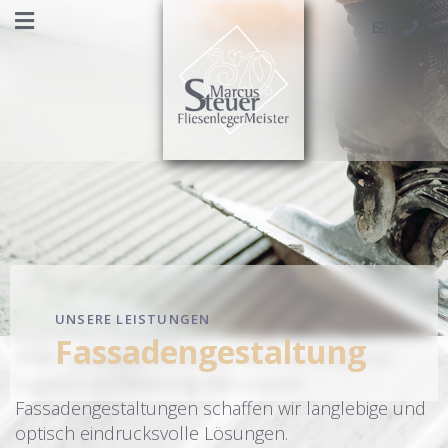
Sprache auswä
UNSERE LEISTUNGEN
Eine ansprechend gestaltete Fassade verleiht
Fassadengestaltung
Ihrem Gebäude Persönlichkeit und schützt es
zugleich vor Witterung. Mit unseren
Fassadengestaltungen schaffen wir langlebige und
optisch eindrucksvolle Lösungen.